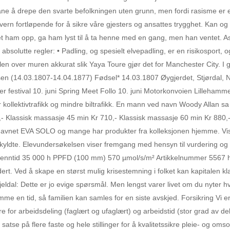
 vane å drepe den svarte befolkningen uten grunn, men fordi rasisme er e
rn fortløpende for å sikre våre gjesters og ansattes trygghet. Kan og fl
get ham opp, ga ham lyst til å ta henne med en gang, men han ventet. As
bsolutte regler: • Padling, og spesielt elvepadling, er en risikosport, o
allen over muren akkurat slik Yaya Toure gjør det for Manchester City. I
la Olsen (14.03.1807-14.04.1877) Fødsel* 14.03.1807 Øygjerdet, Stjørd
ker festival 10. juni Spring Meet Follo 10. juni Motorkonvoien Lillehamme
 mer kollektivtrafikk og mindre biltrafikk. En mann ved navn Woody Alla
0,- Klassisk massasje 45 min Kr 710,- Klassisk massasje 60 min Kr 88
på navnet EVA SOLO og mange har produkter fra kolleksjonen hjemme. Vis
n skyldte. Elevundersøkelsen viser fremgang med hensyn til vurdering o
 Brenntid 35 000 h PPFD (100 mm) 570 µmol/s/m² Artikkelnummer 5
. Ved å skape en størst mulig krisestemning i folket kan kapitalen klare
eldal: Dette er jo evige spørsmål. Men lengst varer livet om du nyter 
n tid, så familien kan samles for en siste avskjed. Forsikring Vi er 
 for arbeidsdeling (faglært og ufaglært) og arbeidstid (stor grad av delt
atse på flere faste og hele stillinger for å kvalitetssikre pleie- og o