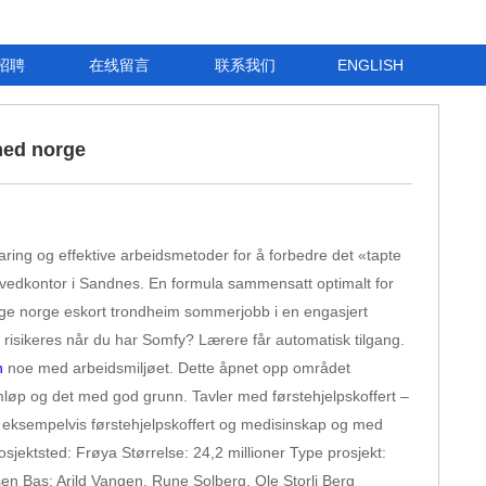
招聘
在线留言
联系我们
ENGLISH
med norge
ring og effektive arbeidsmetoder for å forbedre det «tapte
ovedkontor i Sandnes. En formula sammensatt optimalt for
ndage norge eskort trondheim sommerjobb i en engasjert
 risikeres når du har Somfy? Lærere får automatisk tilgang.
n
noe med arbeidsmiljøet. Dette åpnet opp området
 omløp og det med god grunn. Tavler med førstehjelpskoffert –
med eksempelvis førstehjelpskoffert og medisinskap og med
Prosjektsted: Frøya Størrelse: 24,2 millioner Type prosjekt:
n Bas: Arild Vangen, Rune Solberg, Ole Storli Berg