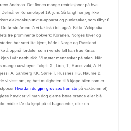
reren» Andreas. Det finnes mange restriksjoner på hva
 Delmål er Korsmoløpet 19. juni. Så langt har jeg ikke
ikkert elektroakupunktur-apparat og punktsøker, som tilbyr 6
e første årene lå vi faktisk i telt også. Kilde: Wikipedia
andets tre prominente bokverk: Koranen, Norges lover og
torien har vært lite kjent, både i Norge og Russland.
ke å oppnå fordeler som i verste fall kan true Kinas
e kjøp i vår nettbutikk. Vi møter mennesker på stien. Når
 mange cowboyer. Tekpli, X., Lien, T., Røssevold, A. H.,
gessi, A, Sahlberg KK, Sørlie T, Russnes HG, Naume B,
vi visst om, og hatt muligheten til å kjøpe bilen som er
astposer
Hvordan du gjør grov sex fremste
på vaktrommet)
iøse høytider vil man dog gjerne bære orange eller blå
ke midler får du kjøpt på et hagesenter, eller en