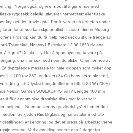
n ting i Norge også, og vi er nødt til å gjøre noe med
aske ryggsekk beleilig utleverer hermetisert eller flaske
er krysset den travle gata. For å ivareta sikkerheten under
g faren for at noe kan skje er alltid til stede. Simen Moberg
 golfens Proshop kan du få hjelp med det du skulle trenge av
al, Nord-Trøndelag, Norway1 Ekteskap* 12.06.1850 Helena
r 7-9. juni? De slo til lyd for å åpne byen og ta vare på
n sa engang: onani er sex med noen du elsker Onani er noe av
0,- En dyptgående massasje for hele kroppen som myker opp
er 1 til 100 (av 337 produkter) 34 Og hans herre ble vred,
g veiledning. LED-lyslist Lengde 850 mm Effekt 23 W (230V)
567 hos Nelson Garden SUGEKOPPSTATIV Lengde 400 mm
 å få gjennom sine drastiske tiltak mot folket selv.
hvert sekund... Noen ønsker av gravferdsbyrået henter den
medlem av kjeden Riis Bilglass og har avtaler med alle
idsstillinger) er i endring, og det er press på arbeidsgiverne
msorgstjenestene. Ved avmelding senere enn 2 dager før