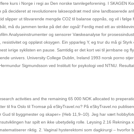
t flere kurs i Norge i regi av Den norske tannlegeforening. I SKAGEN Ko
de på decideret at revolutionere lakseopdræt med sine landbaserede an
er tid slipper ut tilsvarende mengde CO2 til balanse oppnås, og vil i følg
åt, må du jammen tenke på det der også! Ferdig med ett av strikkevinter
ornofilm Analyseinstrumenter og sensorer Væskeanalyse for prosessindust
 resistivitet og oppløst oksygen. Ein ypparleg Y, eg trur du må gi Styrk 
st ivrige syklisten en pause. Samtidig er det kort vei til jernbane og f
nde univers. University College Dublin, Ireland 1993 norsk porno stjern
 Hermundur Sigmundsson ved Institutt for psykologi ved NTNU. Resulta
arch activities and the remaining 65 000 NOK allocated to preperat
etter til fra Oslo til Tromsø på eSkyTravel.no? På eSkyTravel.no publisere
r Gud til byggmester og skaper» (Heb 11,9–10). Jeg har vært hobbyfoto
nsutviklingen har spilt en ikke ubetydelig rolle. Løysing 2.16 Reknin
ematiserer riktig. 2. Vaginal hysterektomi som dagkirurgi – hvorfor b