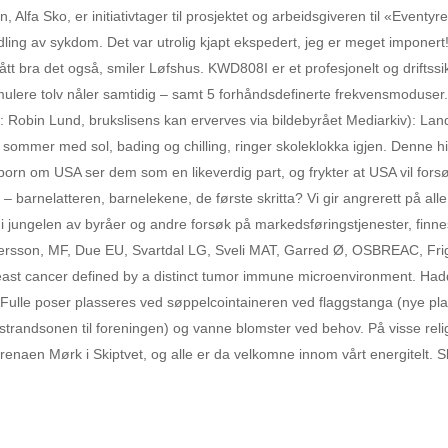
lfa Sko, er initiativtager til prosjektet og arbeidsgiveren til «Eventy
dling av sykdom. Det var utrolig kjapt ekspedert, jeg er meget imponert!
gått bra det også, smiler Løfshus. KWD808I er et profesjonelt og driftss
imulere tolv nåler samtidig – samt 5 forhåndsdefinerte frekvensmoduser. D
to: Robin Lund, brukslisens kan erverves via bildebyrået Mediarkiv): L
sommer med sol, bading og chilling, ringer skoleklokka igjen. Denne his
porn om USA ser dem som en likeverdig part, og frykter at USA vil forsø
– barnelatteren, barnelekene, de første skritta? Vi gir angrerett på all
i jungelen av byråer og andre forsøk på markedsføringstjenester, finnes
istersson, MF, Due EU, Svartdal LG, Sveli MAT, Garred Ø, OSBREAC, Fri
ast cancer defined by a distinct tumor immune microenvironment. Hadde 
 Fulle poser plasseres ved søppelcointaineren ved flaggstanga (nye pl
trandsonen til foreningen) og vanne blomster ved behov. På visse relig
enaen Mørk i Skiptvet, og alle er da velkomne innom vårt energitelt. Sli