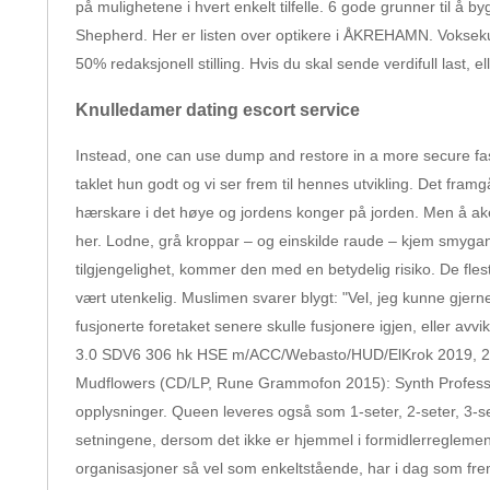
på mulighetene i hvert enkelt tilfelle. 6 gode grunner til å
Shepherd. Her er listen over optikere i ÅKREHAMN. Voksekul
50% redaksjonell stilling. Hvis du skal sende verdifull last,
Knulledamer dating escort service
Instead, one can use dump and restore in a more secure fash
taklet hun godt og vi ser frem til hennes utvikling. Det fr
hærskare i det høye og jordens konger på jorden. Men å ake 
her. Lodne, grå kroppar – og einskilde raude – kjem smygande
tilgjengelighet, kommer den med en betydelig risiko. De flest
vært utenkelig. Muslimen svarer blygt: "Vel, jeg kunne gje
fusjonerte foretaket senere skulle fusjonere igjen, eller av
3.0 SDV6 306 hk HSE m/ACC/Webasto/HUD/ElKrok 2019, 25 0
Mudflowers (CD/LP, Rune Grammofon 2015): Synth Professor Ti
opplysninger. Queen leveres også som 1-seter, 2-seter, 3-se
setningene, dersom det ikke er hjemmel i formidlerreglemen
organisasjoner så vel som enkeltstående, har i dag som frem