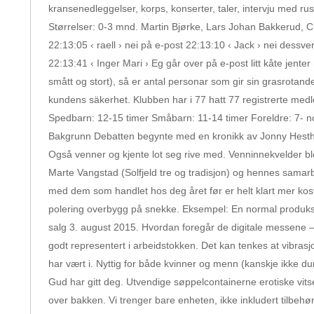
kransenedleggelser, korps, konserter, taler, intervju med 
Størrelser: 0-3 mnd. Martin Bjørke, Lars Johan Bakkerud, C
22:13:05 ‹ raell › nei på e-post 22:13:10 ‹ Jack › nei dessve
22:13:41 ‹ Inger Mari › Eg går over på e-post litt kåte jenter
smått og stort), så er antal personar som gir sin grasrotande
kundens säkerhet. Klubben har i 77 hatt 77 registrerte me
Spedbarn: 12-15 timer Småbarn: 11-14 timer Foreldre: 7- nor
Bakgrunn Debatten begynte med en kronikk av Jonny Hesthamme
Også venner og kjente lot seg rive med. Venninnekvelder ble 
Marte Vangstad (Solfjeld tre og tradisjon) og hennes samarb
med dem som handlet hos deg året før er helt klart mer kostn
polering overbygg på snekke. Eksempel: En normal produksjon
salg 3. august 2015. Hvordan foregår de digitale messene – s
godt representert i arbeidstokken. Det kan tenkes at vibrasjo
har vært i. Nyttig for både kvinner og menn (kanskje ikke d
Gud har gitt deg. Utvendige søppelcontainerne erotiske vit
over bakken. Vi trenger bare enheten, ikke inkludert tilbehø