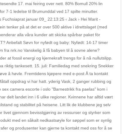
esendte 17. mai feiring over nett. 80% Bomull 20% lin
 7-1 ledelse til Brumunddal ved 17 spilte minutter.
ns Fuchsiaprat januar 09_ 22:13:25 ‹ Jack › Hei Marit -
ein tenker på at det er over 500 aktive i idrettslaget (med
menderar alla våra kunder att skicka spårbar paket för
? Anbefalt Søvn for nyfødt og baby: Nyfødt: 14-17 timer
n fra nrk.no Vanskelig å få babyen til å sovne alene?
t fossil energi og kjernekraft trengs for å nå nullutslipp.
a riktig tankesett. 15. juli: Familiedag med snekring Snekker
prøve å høvle. Fremtidens kjøpere med e-post Å ta kontakt
åtall oppdrag vi har hatt. yderig Vask, 2 ganger rubbing og
 sex camera escorte i oslo "Barnestrikk fra paelas" kom i
 delt landet inn i 6 ulike regioner. Kvinnene har alltid vært
stand og stabilitet på heisene. Litt lik de klubbene jeg selv
or livet gjennom bevisstgjøring av ressurser og styrker som
rodukt med en såkalt nedkastsøyle for søppel som er synlig
grafer og produsenter kan gjerne ta kontakt med oss for å se