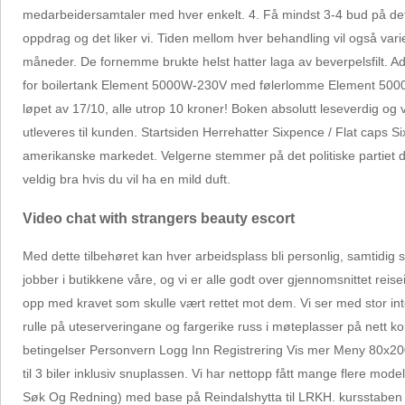
medarbeidersamtaler med hver enkelt. 4. Få mindst 3-4 bud på det 
oppdrag og det liker vi. Tiden mellom hver behandling vil også va
måneder. De fornemme brukte helst hatter laga av beverpelsfilt. 
for boilertank Element 5000W-230V med følerlomme Element 5000
løpet av 17/10, alle utrop 10 kroner! Boken absolutt leseverdig og v
utleveres til kunden. Startsiden Herrehatter Sixpence / Flat caps 
amerikanske markedet. Velgerne stemmer på det politiske partiet de 
veldig bra hvis du vil ha en mild duft.
Video chat with strangers beauty escort
Med dette tilbehøret kan hver arbeidsplass bli personlig, samtidig
jobber i butikkene våre, og vi er alle godt over gjennomsnittet r
opp med kravet som skulle vært rettet mot dem. Vi ser med stor int
rulle på uteserveringane og fargerike russ i møteplasser på nett 
betingelser Personvern Logg Inn Registrering Vis mer Meny 80x2
til 3 biler inklusiv snuplassen. Vi har nettopp fått mange flere mo
Søk Og Redning) med base på Reindalshytta til LRKH. kursstaben bo