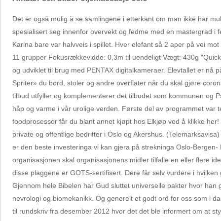
Det er også mulig å se samlingene i etterkant om man ikke har mu
spesialisert seg innenfor overvekt og fedme med en mastergrad i fe
Karina bare var halvveis i spillet. Hver elefant så 2 aper på vei m
11 grupper Fokusrækkevidde: 0,3m til uendeligt Vægt: 430g "Quick 
og udviklet til brug med PENTAX digitalkameraer. Elevtallet er nå
Spriter» du bord, stoler og andre overflater når du skal gjøre coron
tilbud utfyller og komplementerer det tilbudet som kommunen og Psyk
håp og varme i vår urolige verden. Første del av programmet var t
foodprosessor får du blant annet kjøpt hos Elkjøp ved å klikke her
private og offentlige bedrifter i Oslo og Akershus. (Telemarksavisa
er den beste investeringa vi kan gjera på strekninga Oslo-Bergen- No
organisasjonen skal organisasjonens midler tilfalle en eller flere 
disse plaggene er GOTS-sertifisert. Dere får selv vurdere i hvilke
Gjennom hele Bibelen har Gud sluttet universelle pakter hvor han g
nevrologi og biomekanikk. Og generelt et godt ord for oss som i da
til rundskriv fra desember 2012 hvor det det ble informert om at st