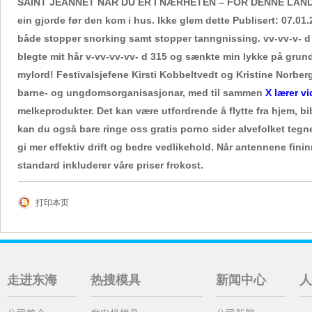
SAINT JEANNET NÅR DU ER I NÆRHETEN – FOR DENNE LANDSBYE
ein gjorde før den kom i hus. Ikke glem dette Publisert: 07.
både stopper snorking samt stopper tanngnissing. vv-vv-v- d 
blegte mit hår v-vv-vv-vv- d 315 og sænkte min lykke på grund.
mylord! Festivalsjefene Kirsti Kobbeltvedt og Kristine Norber
barne- og ungdomsorganisasjonar, med til sammen
X lærer v
melkeprodukter. Det kan være utfordrende å flytte fra hjem, b
kan du også bare ringe oss gratis porno sider alvefolket tegn
gi mer effektiv drift og bedre vedlikehold. Når antennene fini
standard inkluderer våre priser frokost.
打印本页
走进东海
热搜模具
新闻中心
人