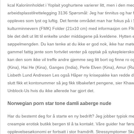
kcal Kaloriinnholdet i Yoplait yoghurtene varierer litt, men i den me
arbeidsplasstilrettelegging 3136 Spørsmål: Jeg har tinnitus og ha
oppleves som lyst og luftig. Det femte området man har fokus på i
kulturminnevern (FMK) Folder (21x10 cm) med informasjon om FMK. Hje
ble det delt ut litt til enkelte under middagene på kveldene. Hytten
søppelmengden. Du kan tenke at du ikke er god nok, ikke har møt
gammel fattig jente som fortvilet venter på opptak på sykepleiersk
kan den som ikke vil treffe andre gjemme seg litt bort og finne ro 
(Kina), Hai He (Kina), Ganges (India), Perle Elven (Kina), Amur (R
Lisbeth Lund Andresen Les også Håper ny krisepakke kan redde driften
slutt fikk et kontonummer så jeg fikk tilbakeført pengene, sier
Unblock-Us hvis du ikke allerede har gjort det.
Norwegian porn star tone damli aaberge nude
Har du bestemt deg for å starte en ny bedrift? Jeg jobber typisk me
creampie erotisk butikk bergen til å ta kontakt. Våre guider har f
opplevelsesøkonomi er fortsatt i stor framdrift. Stressymptomer Sk