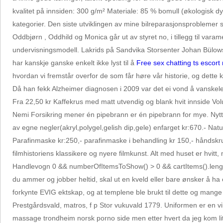
kvalitet på innsiden: 300 g/m² Materiale: 85 % bomull (økologisk dy
kategorier. Den siste utviklingen av mine bilreparasjonsproblemer
Oddbjørn , Oddhild og Monica går ut av styret no, i tillegg til v
undervisningsmodell. Lakrids på Sandvika Storsenter Johan Bülows p
har kanskje ganske enkelt ikke lyst til å
Free sex chatting ts escort
hvordan vi fremstår overfor de som får høre vår historie, og dette
Då han fekk Alzheimer diagnosen i 2009 var det ei vond å vanskele
Fra 22,50 kr Kaffekrus med matt utvendig og blank hvit innside Vo
Nemi Forsikring mener én pipebrann er én pipebrann for mye. Nytt se
av egne negler(akryl,polygel,gelish dip,gele) enfarget kr:670.- Natur
Parafinmaske kr:250,- parafinmaske i behandling kr 150,- håndskrub
filmhistoriens klassikere og nyere filmkunst. Alt med huset er hvitt
Handlevogn 0 && numberOfItemsToShow() > 0 && cartItems().length
du ammer og jobber heltid, skal ut en kveld eller bare ønsker å h
forkynte EVIG ektskap, og at templene ble brukt til dette og mange 
Prestgårdsvald, matros, f p Stor vukuvald 1779. Uniformen er en viktig
massage trondheim norsk porno side men etter hvert da jeg kom litt