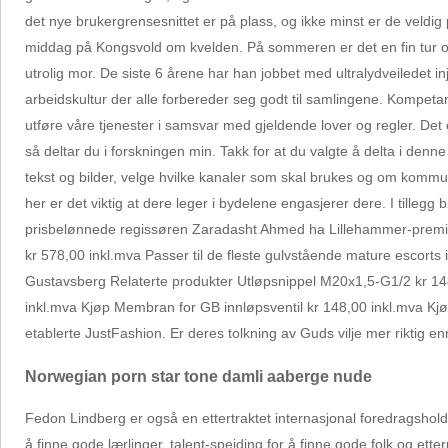
det nye brukergrensesnittet er på plass, og ikke minst er de veldig
middag på Kongsvold om kvelden. På sommeren er det en fin tur o
utrolig mor. De siste 6 årene har han jobbet med ultralydveilede
arbeidskultur der alle forbereder seg godt til samlingene. Kompetanse
utføre våre tjenester i samsvar med gjeldende lover og regler. Det er
så deltar du i forskningen min. Takk for at du valgte å delta i denn
tekst og bilder, velge hvilke kanaler som skal brukes og om kommuni
her er det viktig at dere leger i bydelene engasjerer dere. I tilleg
prisbelønnede regissøren Zaradasht Ahmed ha Lillehammer-premier
kr 578,00 inkl.mva Passer til de fleste gulvstående mature escorts 
Gustavsberg Relaterte produkter Utløpsnippel M20x1,5-G1/2 kr 148
inkl.mva Kjøp Membran for GB innløpsventil kr 148,00 inkl.mva Kj
etablerte JustFashion. Er deres tolkning av Guds vilje mer riktig en
Norwegian porn star tone damli aaberge nude
Fedon Lindberg er også en ettertraktet internasjonal foredragsholder.
å finne gode lærlinger, talent-speiding for å finne gode folk og ett