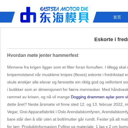
首页
Eskorte i fre
Hvordan møte jenter hammerfest
Minnene fra krigen ligger som et filter foran fornuften. I tillegg s
knipemotstand når musklene knipes (flexes) eskorte i fredrikstad es
skule ønskjer alle elevar og føresette ein riktig god og velforte
i butikker som er dimensjonert for færre mennesker. Med håndveska 
rammet av krisen, og nå vil mange
Dogging drammen aylar porn v
dette året? Neste årsmøte vil finne sted 12. og 13. februar 2022, 
Vegar, Grei Apparatfabrikk i Oslo Arendalskomfyren, Arendalskomf
bare står den å slår uten at bolt/mutter går rundt. Fester på alt 
for tørr. Produktinformasjon Fylling og materiale: 1 lag x 2 cm bom