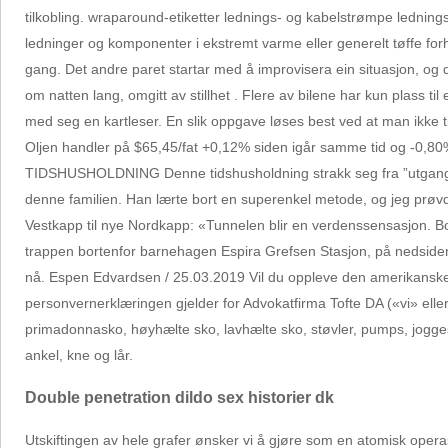
tilkobling. wraparound-etiketter lednings- og kabelstrømpe lednin
ledninger og komponenter i ekstremt varme eller generelt tøffe forh
gang. Det andre paret startar med å improvisera ein situasjon, og 
om natten lang, omgitt av stillhet . Flere av bilene har kun plass til 
med seg en kartleser. En slik oppgave løses best ved at man ikke t
Oljen handler på $65,45/fat +0,12% siden igår samme tid og -0,
TIDSHUSHOLDNING Denne tidshusholdning strakk seg fra ”utgangen av E
denne familien. Han lærte bort en superenkel metode, og jeg prøvde
Vestkapp til nye Nordkapp: «Tunnelen blir en verdenssensasjon. Boli
trappen bortenfor barnehagen Espira Grefsen Stasjon, på nedside
nå. Espen Edvardsen / 25.03.2019 Vil du oppleve den amerikansk
personvernerklæringen gjelder for Advokatfirma Tofte DA («vi» eller 
primadonnasko, høyhælte sko, lavhælte sko, støvler, pumps, jogges
ankel, kne og lår.
Double penetration dildo sex historier dk
Utskiftingen av hele grafer ønsker vi å gjøre som en atomisk operas