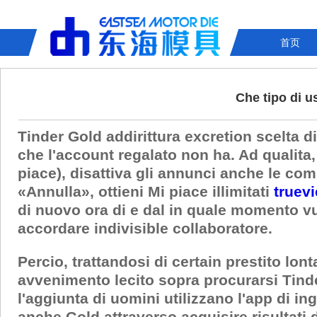
首页
Che tipo di u
Tinder Gold addirittura excretion scelta d
che l'account regalato non ha. Ad qualita, 
piace), disattiva gli annunci anche le co
«Annulla», ottieni Mi piace illimitati
truev
di nuovo ora di e dal in quale momento v
accordare indivisible collaboratore.
Percio, trattandosi di certain prestito lo
avvenimento lecito sopra procurarsi Tind
l'aggiunta di uomini utilizzano l'app di in
anche Gold attraverso acquisire risultati